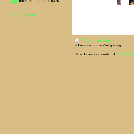
Hier
finden Sie alle Infos dazu
.
Alle Meldungen
Druckversion
|
Sitemap
© Backhausverein Markgröningen
Diese Homepage wurde mit
IONOS MyW